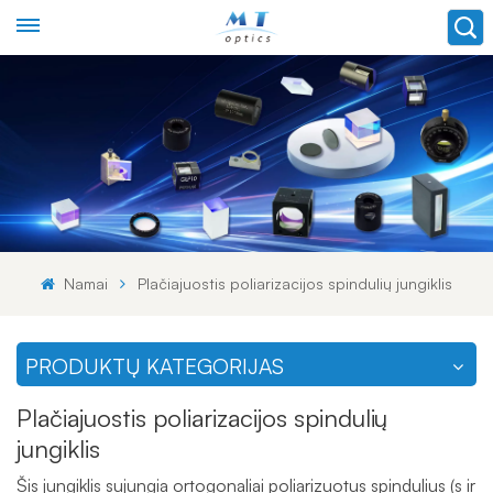
Namai
Plačiajuostis poliarizacijos spindulių jungiklis
PRODUKTŲ KATEGORIJAS
Plačiajuostis poliarizacijos spindulių
jungiklis
Šis jungiklis sujungia ortogonaliai poliarizuotus spindulius (s ir