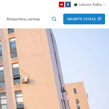
Lietuvos Kalba
Atsisiuntimų centras
GAUKITE CITATĄ
English
Français
Deutsch
Русский
Español
日本語
한국어
中文