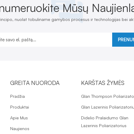
numeruokite Mūsų Naujienla
rincipo, nuolat tobuliname gamybos procesus ir technologijas bei ak
PRENU
GREITA NUORODA
KARŠTAS ŽYMĖS
Pradžia
Glan Thompson Poliarizato
Produktai
Glan Lazerinis Poliarizatori
Apie Mus
Didelio Pralaidumo Glan
Lazerinis Poliarizatorius
Naujienos