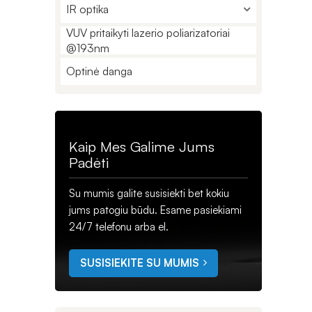
IR optika
VUV pritaikyti lazerio poliarizatoriai
@193nm
Optinė danga
Kaip Mes Galime Jums
Padėti
Su mumis galite susisiekti bet kokiu
jums patogiu būdu. Esame pasiekiami
24/7 telefonu arba el.
SUSISIEKITE SU MUMIS