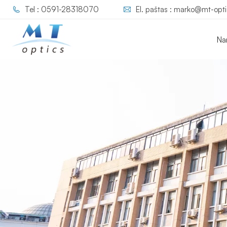
Tel : 0591-28318070
El. paštas : marko@mt-opt
Na