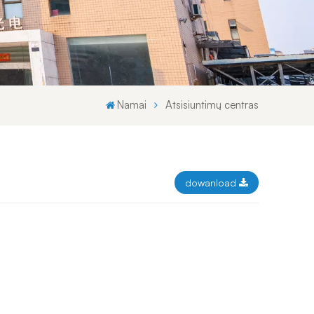
Svenska språket
Lietuvos kalba
Namai
Atsisiuntimų centras
dowanload