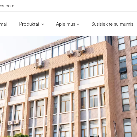
ics.com
mai
Produktai
Apie mus
Susisiekite su mumis