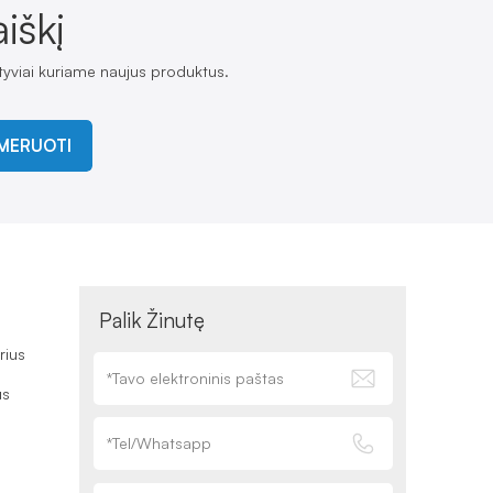
iškį
tyviai kuriame naujus produktus.
MERUOTI
Palik Žinutę
rius
us