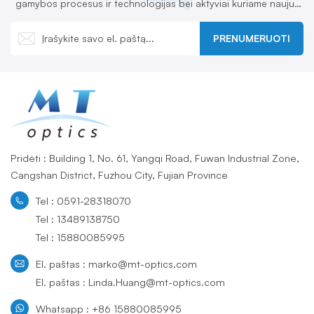
gamybos procesus ir technologijas bei aktyviai kuriame naujus
produktus.
PRENUMERUOTI
Pridėti : Building 1, No. 61, Yangqi Road, Fuwan Industrial Zone,
Cangshan District, Fuzhou City, Fujian Province
Tel : 0591-28318070
Tel : 13489138750
Tel : 15880085995
El. paštas : marko@mt-optics.com
El. paštas : Linda.Huang@mt-optics.com
Whatsapp : +86 15880085995