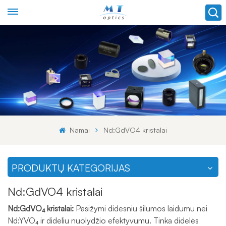
Namai
Nd:GdVO4 kristalai
PRODUKTŲ KATEGORIJAS
Nd:GdVO4 kristalai
Nd:GdVO₄ kristalai:
Pasižymi didesniu šilumos laidumu nei
Nd:YVO₄ ir dideliu nuolydžio efektyvumu. Tinka didelės