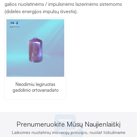
galios nuolatinėms / impulsinėms lazerinėms sistemoms
(didelės energijos impulsų išvestis).
Neodimiu legiruotas
gadolinio ortovanadato
(Nd:GdVO4) kristalas
Prenumeruokite Mūsų Naujienlaiškį
Laikomės nuolatinių inovacijų principo, nuolat tobuliname