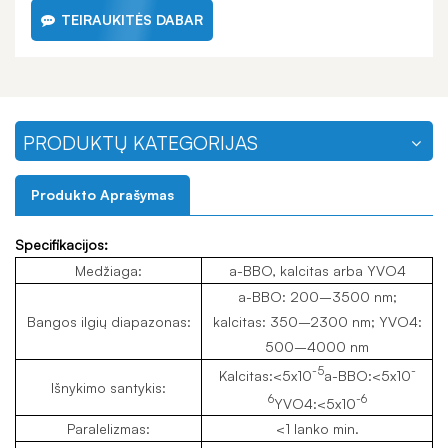
TEIRAUKITĖS DABAR
PRODUKTŲ KATEGORIJAS
Produkto Aprašymas
Specifikacijos:
Medžiaga:
a-BBO, kalcitas arba YVO4
a-BBO: 200–3500 nm;
Bangos ilgių diapazonas:
kalcitas: 350–2300 nm; YVO4:
500–4000 nm
-5
-
Kalcitas:<5x10
a-BBO:<5x10
Išnykimo santykis:
6
-6
YVO4:<5x10
Paralelizmas:
<1 lanko min.