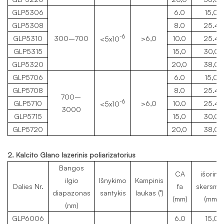
GLP5306
6.0
15,0
GLP5308
8.0
25.4
-6
GLP5310
300–700
>6,0
10.0
25.4
<5x10
GLP5315
15,0
30,0
GLP5320
20,0
38,0
GLP5706
6.0
15,0
GLP5708
8.0
25.4
700–
-6
GLP5710
>6,0
10.0
25.4
<5x10
3000
GLP5715
15,0
30,0
GLP5720
20,0
38,0
2. Kalcito Glano lazerinis poliarizatorius
Bangos
CA
išorinis
ilgio
Išnykimo
Kampinis
Dalies Nr.
fa
skersmu
diapazonas
santykis
laukas (°)
(mm)
(mm)
(nm)
GLP6006
6.0
15,0