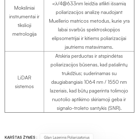
<λ/4@633nm leidžia atlikti išsamią
Moksliniai
poliarizacijos analizę naudojant
instrumentai ir
Muellerio matricos metodus, kurie yra
tikslioji
labai svarbūs spektroskopijos
metrologija
elipsometrijai ir kitiems poliarizacijai
jautriems matavimams.
Atskiria perduotas ir atspindėtas
poliarizacijos būsenas, kad pašalintų
trukdžius; suderinamas su
LiDAR
daugiabangiais 1064 nm / 1550 nm
sistemos
lazeriais, kad būtų pagerinta tolimojo
nuotolio aptikimo skiriamoji geba ir
signalo-troleto santykis (SNR).
KARŠTAS ŽYMĖS :
Glan Lazerinis Poliarizatorius