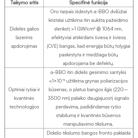
Taikymo sritis
Specifinė funkcija
Oro tarpais išdėstyti α-BBO dvilūžiai
kristalai užtikrina itin aukštą pažeidimo
Didelės galios
slenkstį >1 GW/cm² @ 1064 nm,
lazerinis
efektyviai atskirdami šviesą ir šviesą
apdorojimas
(O/E) bangas, kad energija būtų tolygiai
paskirstyta ir medžiaga būtų
apdorojama be defektų.
α-BBO itin didelis gesinimo santykis
<1×10⁻⁶ užtikrina grynas poliarizacijos
Optiniai ryšiai ir
būsenas, o platus bangos ilgis (220–
kvantinės
3500 nm) palaiko daugiajuostį signalo
technologijos
perdavimą, padidindamas ryšio
stabilumą ir kvantinės būsenos
manipuliavimo tikslumą.
Didelio tikslumo bangos fronto paklaida