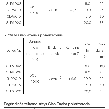
GLP6008
8.0
25.4
350–
-6
GLP6010
>7,7
10.0
25.4
<5x10
2300
GLP6015
15,0
30,0
GLP6020
20,0
38,0
3. YVO4 Glan lazerinis poliarizatorius
Bangos
CA
išorinis
ilgio
Išnykimo
Kampinis
Dalies Nr.
fa
skersmu
diapazonas
santykis
laukas (°)
(mm)
(mm)
(nm)
GLP9006
6.0
15,0
GLP9008
8.0
25.4
500–
-6
GLP9010
>6,5
10.0
25.4
<5x10
4000
GLP9015
15,0
30,0
GLP9020
20,0
38,0
Pagrindinės taikymo sritys
Glan Taylor poliarizatoriai
: