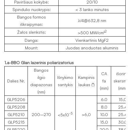
Paviršiaus kokybė:
20/10
Spindulio nuokrypis:
< 3 lanko minutės
Bangos formos
λ/4@632,8 nm
iškraipymas:
2
Žalos slenkstis:
>500 MW/cm²
Danga:
Vienkartinis MgF2
Mount:
Juodas anoduotas aliuminis
1.a-BBO Glan lazerinis poliarizatorius
Bangos
CA
išorinis
ilgio
Išnykimo
Kampinis
Dalies Nr.
fa
skersmu
diapazonas
santykis
laukas (°)
(mm)
(mm)
(nm)
GLP5206
6.0
15,0
GLP5208
8.0
25.4
-5
GLP5210
200–270
>6,0
10.0
25.4
<5x10
GLP5215
15,0
30,0
GLP5220
20,0
38,0