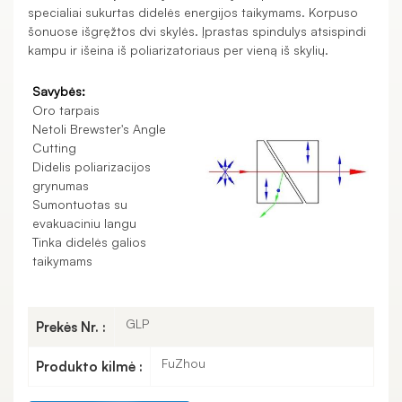
specialiai sukurtas didelės energijos taikymams. Korpuso
šonuose išgręžtos dvi skylės. Įprastas spindulys atsispindi
kampu ir išeina iš poliarizatoriaus per vieną iš skylių.
Savybės:
Oro tarpais
Netoli Brewster's Angle
Cutting
Didelis poliarizacijos
grynumas
Sumontuotas su
evakuaciniu langu
Tinka didelės galios
taikymams
GLP
Prekės Nr. :
FuZhou
Produkto kilmė :