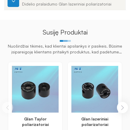
Didelio pralaidumo Glan lazeriniai poliarizatoriai
Susiję Produktai
Nuoširdžiai tikimės, kad klientai apsilankys ir pasikeis. Būsime
įsipareigoję klientams pritaikyti produktus, kad padėtume
klientams laimėti rinką ir pasiekti abipusiai naudingą situaciją.
Glan Taylor
Glan lazeriniai
poliarizatoriai
poliarizatoriai